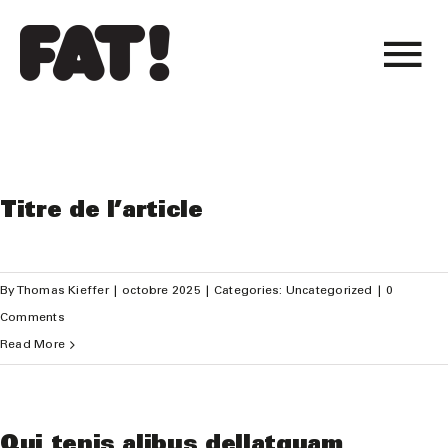
Skip
to
To
content
projets
Na
atelier
Titre de l’article
actualité
By
Thomas Kieffer
|
octobre 2025
|
Categories:
Uncategorized
|
0
Comments
Read More
Qui tenis alibus dellatquam