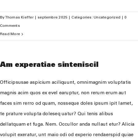
By
Thomas Kieffer
|
septembre 2025
|
Categories:
Uncategorized
|
0
Comments
Read More
Am experatiae sinteniscil
Officipsusae aspicium aciliquunt, omnimagnim voluptatis
magnis acim quos ex evel earuptur, non rerum erum aut
faces sim rerro od quam, nosseque doles ipsum ipit lamet,
te prature volupta doleseq uatur? Qui tenis alibus
dellatquam et fuga. Nem. Occullor anda nullaut etur? Alicia
volupit exeratur, unt maio odi od experio rendaerspid quiae