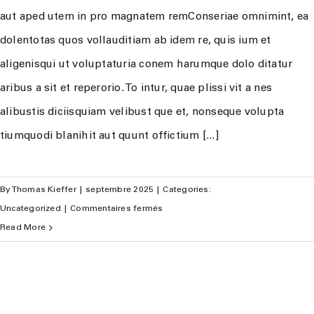
aut aped utem in pro magnatem remConseriae omnimint, ea
dolentotas quos vollauditiam ab idem re, quis ium et
aligenisqui ut voluptaturia conem harumque dolo ditatur
aribus a sit et reperorio. To intur, quae plissi vit a nes
alibustis diciisquiam velibust que et, nonseque volupta
tiumquodi blanihit aut quunt offictium [...]
By
Thomas Kieffer
|
septembre 2025
|
Categories:
sur
Uncategorized
|
Commentaires fermés
Am
Read More
experatiae
sinteniscil