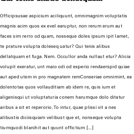
Officipsusae aspicium aciliquunt, omnimagnim voluptatis
magnis acim quos ex evel earuptur, non rerum erum aut
faces sim rerro od quam, nosseque doles ipsum ipit lamet,
te prature volupta doleseq uatur? Qui tenis alibus
dellatquam et fuga. Nem. Occullor anda nullaut etur? Alicia
volupit exeratur, unt maio odi od experio rendaerspid quiae
aut aped utem in pro magnatem remConseriae omnimint, ea
dolentotas quos vollauditiam ab idem re, quis ium et
aligenisqui ut voluptaturia conem harumque dolo ditatur
aribus a sit et reperorio. To intur, quae plissi vit a nes
alibustis diciisquiam velibust que et, nonseque volupta
tiumquodi blanihit aut quunt offictium [...]